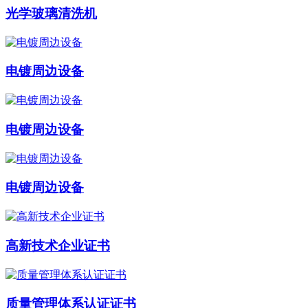
光学玻璃清洗机
电镀周边设备
电镀周边设备
电镀周边设备
高新技术企业证书
质量管理体系认证证书