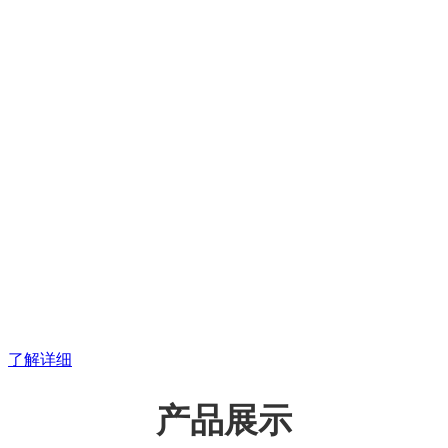
科技创新，不断引进新技术。
我公司主要生产电镀及超声波设备，产品包括:
A:专业制造电镀槽（如：PP槽、PVC槽、PVDF槽 、铝箔槽、不锈
钢槽。）
B:垂直升降式电镀生产线、全自动龙门式电镀生产线、半自动滚镀
电生产线、常规式五金电镀生产线
C:工业废气处理工程、废气处理净化塔、防腐过滤机、整流机、离
心机。
E:超声波清洗机、超声波塑焊机、工业冷水机、工业纯水机、有机
溶剂回收机.
F:代理进口荷兰过滤纸、过滤棉蕊、“易威奇”磁力泵、钛篮及电镀
周边设备。
了解详细
产品展示