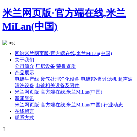
米兰网页版·官方端在线,米兰
MiLan(中国)
网站米兰网页版·官方端在线,米兰MiLan(中国)
关于我们
公司简介
厂房设备
荣誉资质
产品展示
电镀生产线
废气处理净化设备
电镀PP槽
过滤机
超声波
清洗设备
电镀相关设备及附件
米兰网页版·官方端在线,米兰MiLan(中国)
新闻资讯
米兰网页版·官方端在线,米兰MiLan(中国)
行业动态
在线留言
联系方式
