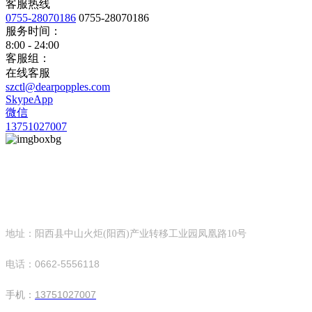
客服热线
0755-28070186
0755-28070186
服务时间：
8:00 - 24:00
客服组：
在线客服
szctl@dearpopples.com
SkypeApp
微信
13751027007
米兰网页版·官方端在线,米兰MiLan(中国)
深圳市创天隆环保设备科技有限公司
地址：阳西县中山火炬(阳西)产业转移工业园凤凰路10号
电话：0662-5556118
手机：
13751027007