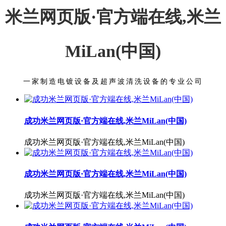
米兰网页版·官方端在线,米兰
MiLan(中国)
一家制造电镀设备及超声波清洗设备的专业公司
成功米兰网页版·官方端在线,米兰MiLan(中国)
成功米兰网页版·官方端在线,米兰MiLan(中国)
成功米兰网页版·官方端在线,米兰MiLan(中国)
成功米兰网页版·官方端在线,米兰MiLan(中国)