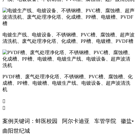
电镀生产线、电镀设备、不锈钢槽、PVC槽、腐蚀槽、超声波
清洗机、废气处理净化塔、化成槽、PP槽、电镀槽、PVDF槽
PVDF槽、废气处理净化塔、不锈钢槽、PVC槽、腐蚀槽、化
成槽、PP槽、电镀槽、电镀生产线、电镀设备、超声波清洗
机


案例关键词：
蚌医校园 阿尔卡迪亚 车管学院 徽盐•
曲阳世纪城