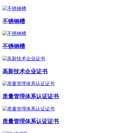
不锈钢槽
不锈钢槽
高新技术企业证书
质量管理体系认证证书
质量管理体系认证证书